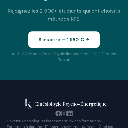
Rejoignez les 2 500+ étudiants qui ont choisi la
méthode KPE.
S'inscrire — 1 580 € →
ou 3× 527 € sans frais · Éligible financement OPCO / France
Travail
Kinésiologie Psycho-Énergétique
Devenir kinésiologue
Financement
Prix des formations
Formation à distance
Témoignages
Mentions légales
Cookies