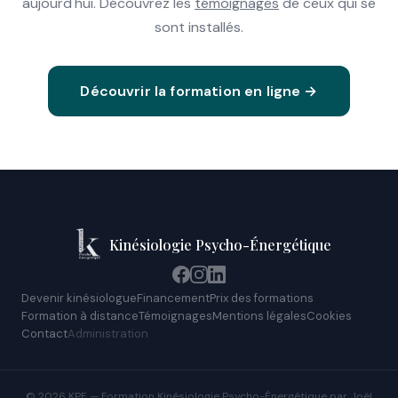
aujourd'hui. Découvrez les
témoignages
de ceux qui se
sont installés.
Découvrir la formation en ligne →
Kinésiologie Psycho-Énergétique
Devenir kinésiologue
Financement
Prix des formations
Formation à distance
Témoignages
Mentions légales
Cookies
Contact
Administration
© 2026 KPE — Formation Kinésiologie Psycho-Énergétique par Joël